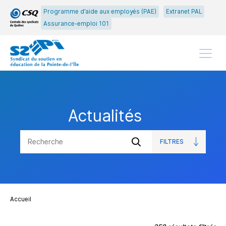
Passer
Passer
Programme d’aide aux employés (PAE)
Extranet PAL
au
au
Assurance-emploi 101
menu
contenu
principal
Menu
Actualités
FILTRES
OUVRIR
Soumettre
LES
la
recherche
Accueil