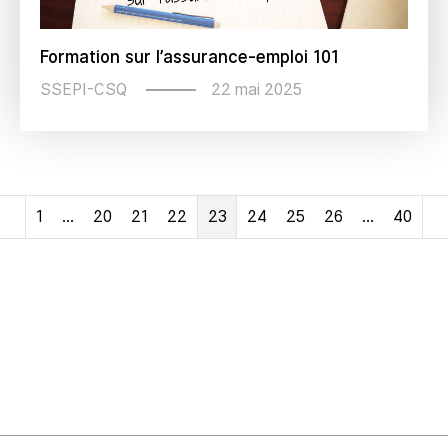
Formation sur l’assurance-emploi 101
22 mai 2025
SSEPI-CSQ
1
…
20
21
22
23
24
25
26
…
40
Précédent
S