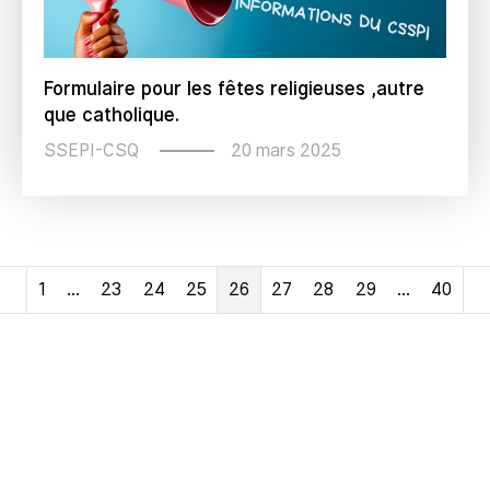
Formulaire pour les fêtes religieuses ,autre
que catholique.
20 mars 2025
SSEPI-CSQ
1
…
23
24
25
26
27
28
29
…
40
Précédent
S