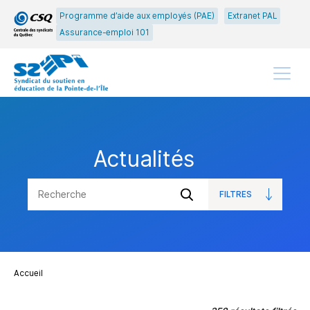
Passer
Passer
Programme d’aide aux employés (PAE)
Extranet PAL
au
au
Assurance-emploi 101
menu
contenu
principal
Menu
Actualités
FILTRES
OUVRIR
Soumettre
LES
la
recherche
Accueil