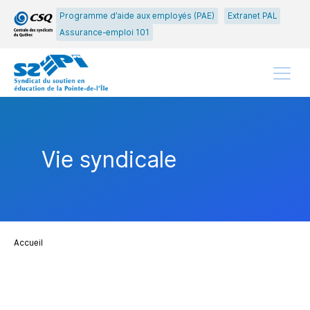
Passer
Passer
Programme d’aide aux employés (PAE)
Extranet PAL
au
au
Assurance-emploi 101
menu
contenu
principal
Menu
Vie syndicale
Accueil