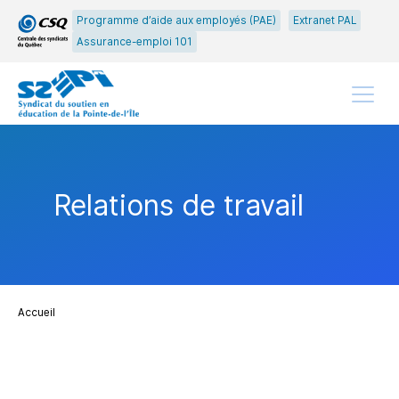
Passer
Passer
Programme d’aide aux employés (PAE)
Extranet PAL
au
au
Assurance-emploi 101
menu
contenu
principal
Menu
Relations de travail
Accueil