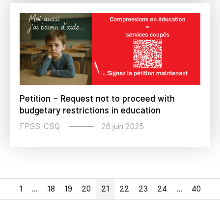
Petition – Request not to proceed with
budgetary restrictions in education
26 juin 2025
FPSS-CSQ
1
…
18
19
20
21
22
23
24
…
40
Précédent
S