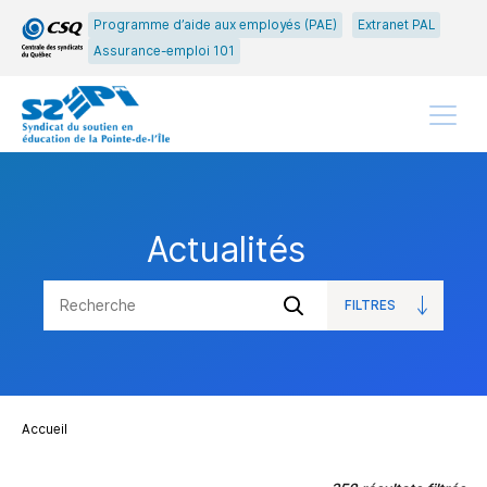
Passer
Passer
Programme d’aide aux employés (PAE)
Extranet PAL
au
au
Assurance-emploi 101
menu
contenu
principal
Menu
Actualités
FILTRES
OUVRIR
Soumettre
LES
la
recherche
Accueil