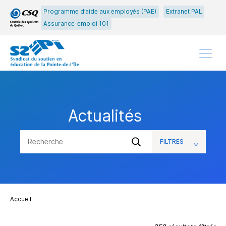
Passer
Passer
Programme d’aide aux employés (PAE)
Extranet PAL
au
au
Assurance-emploi 101
menu
contenu
principal
Menu
Actualités
FILTRES
OUVRIR
Soumettre
LES
la
recherche
Accueil