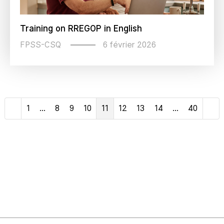
Training on RREGOP in English
6 février 2026
FPSS-CSQ
1
…
8
9
10
11
12
13
14
…
40
Précédent
Sui